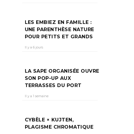
R
LES EMBIEZ EN FAMILLE :
UNE PARENTHÈSE NATURE
POUR PETITS ET GRANDS
guré en
Il y a 6 jours
de
LA SAPE ORGANISÉE OUVRE
SON POP-UP AUX
TERRASSES DU PORT
Il y a 1 semaine
CYBÈLE × KUJTEN,
PLAGISME CHROMATIQUE