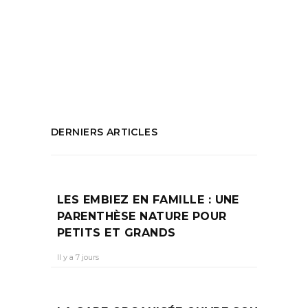
sport
,
Salle de sport Marseille
,
Set
Marseille
,
Skiil boost
,
Soirée animée
,
Sport
Mazargues
PARTAGEZ :
DERNIERS ARTICLES
LES EMBIEZ EN FAMILLE : UNE
PARENTHÈSE NATURE POUR
PETITS ET GRANDS
Il y a 7 jours