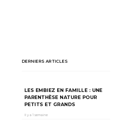
Tags:
Cap bon
,
Cours
,
Evasion
,
marseille
,
prof
yoga
,
retraite yoga
,
Santé
,
tunisie
,
Yoga
PARTAGEZ :
DERNIERS ARTICLES
LES EMBIEZ EN FAMILLE : UNE
PARENTHÈSE NATURE POUR
PETITS ET GRANDS
Il y a 1 semaine