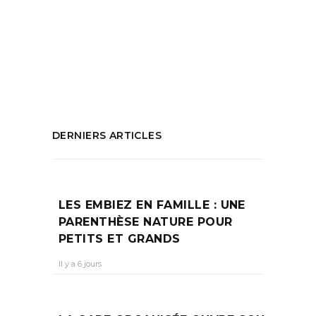
solidaire Marseille
,
Refugee Food
,
Refugee
food education
,
Refugee food festival
,
Sensibiliser les jeunes
PARTAGEZ :
DERNIERS ARTICLES
LES EMBIEZ EN FAMILLE : UNE
PARENTHÈSE NATURE POUR
PETITS ET GRANDS
Il y a 6 jours