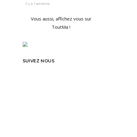
Il y a 1 semaine
021
Vous aussi, affichez vous sur
ToutMa !
tion
SUIVEZ NOUS