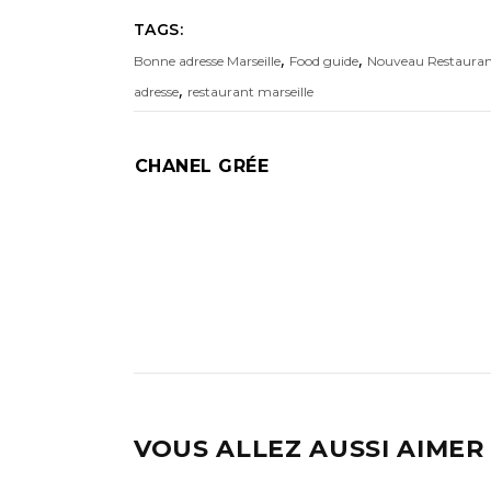
TAGS:
,
,
Bonne adresse Marseille
Food guide
Nouveau Restaura
,
adresse
restaurant marseille
CHANEL GRÉE
VOUS ALLEZ AUSSI AIMER