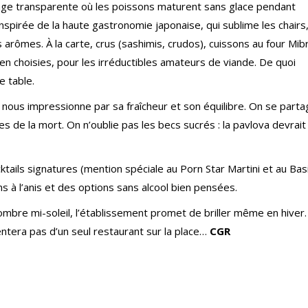
nage transparente où les poissons maturent sans glace pendant
inspirée de la haute gastronomie japonaise, qui sublime les chairs
 arômes. À la carte, crus (sashimis, crudos), cuissons au four Mib
n choisies, pour les irréductibles amateurs de viande. De quoi
e table.
 nous impressionne par sa fraîcheur et son équilibre. On se part
s de la mort. On n’oublie pas les becs sucrés : la pavlova devrait
ktails signatures (mention spéciale au Porn Star Martini et au Basi
ns à l’anis et des options sans alcool bien pensées.
mbre mi-soleil, l’établissement promet de briller même en hiver.
ntera pas d’un seul restaurant sur la place…
CGR