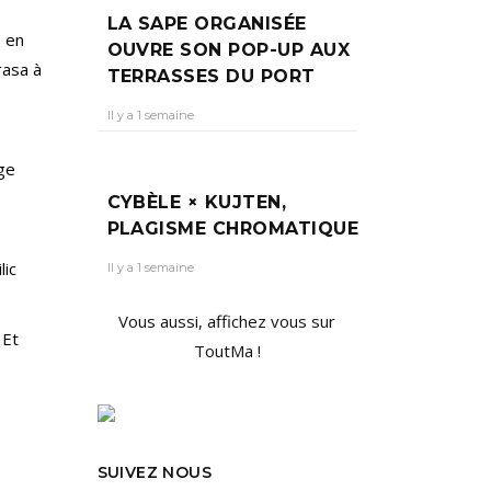
LA SAPE ORGANISÉE
, en
OUVRE SON POP-UP AUX
rasa à
TERRASSES DU PORT
Il y a 1 semaine
age
CYBÈLE × KUJTEN,
PLAGISME CHROMATIQUE
lic
Il y a 1 semaine
Vous aussi, affichez vous sur
 Et
ToutMa !
SUIVEZ NOUS