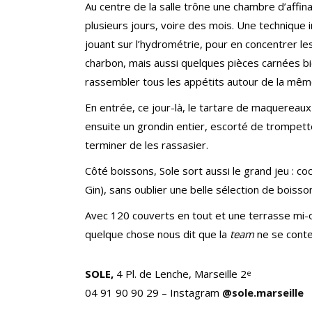
Au centre de la salle trône une chambre d’affi
plusieurs jours, voire des mois. Une technique 
jouant sur l’hydrométrie, pour en concentrer les
charbon, mais aussi quelques pièces carnées bie
rassembler tous les appétits autour de la mêm
En entrée, ce jour-là, le tartare de maquereaux
ensuite un grondin entier, escorté de trompette
terminer de les rassasier.
Côté boissons, Sole sort aussi le grand jeu : coc
Gin), sans oublier une belle sélection de boisso
Avec 120 couverts en tout et une terrasse mi-o
quelque chose nous dit que la
team
ne se conte
SOLE,
4 Pl. de Lenche, Marseille 2
e
04 91 90 90 29 – Instagram
@sole.marseille