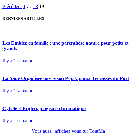
Pagination
Précédent
1
…
18
19
des
DERNIERS ARTICLES
publications
Les Embiez en famille : une parenthèse nature pour petits et
grands
Il y a 1 semaine
La Sape Organisée ouvre son Pop-Up aux Terrasses du Port
Il y a 1 semaine
Cybèle × Kujten, plagisme chromatique
Il y a 1 semaine
Vous aussi, affichez vous sur ToutMa !