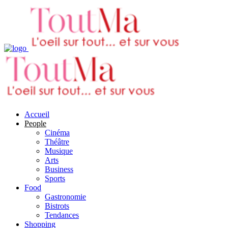
Accueil
People
Cinéma
Théâtre
Musique
Arts
Business
Sports
Food
Gastronomie
Bistrots
Tendances
Shopping