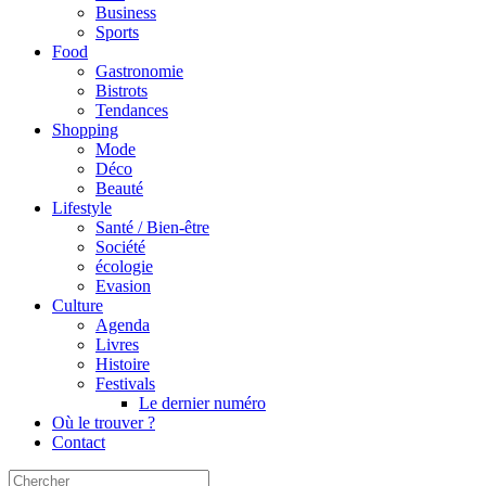
Business
Sports
Food
Gastronomie
Bistrots
Tendances
Shopping
Mode
Déco
Beauté
Lifestyle
Santé / Bien-être
Société
écologie
Evasion
Culture
Agenda
Livres
Histoire
Festivals
Le dernier numéro
Où le trouver ?
Contact