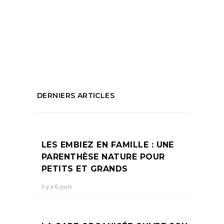
Friche
,
Pierre Psaltis
,
Prisca Gilbert
,
Rencontres cuisines africaines
,
Yvon
Mbiavanga
PARTAGEZ :
DERNIERS ARTICLES
LES EMBIEZ EN FAMILLE : UNE
PARENTHÈSE NATURE POUR
PETITS ET GRANDS
Il y a 6 jours