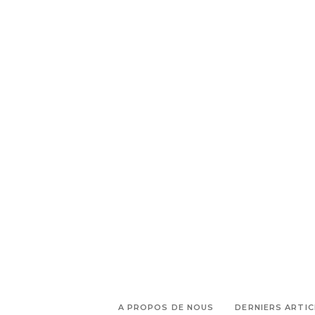
READ MORE
TAGS:
PARTAGEZ :
,
anti fashion project
concours
,
upcycling
Contre la Fast
,
,
,
Fashion
fast fashion
IICC Mode
,
IICC mode Marseille
L'upcycling
,
,
intelligent
Terrasse du port
,
Uniqlo et IICC Mode
Uniqlo
,
Marseille
upcycling
A PROPOS DE NOUS
DERNIERS ARTIC