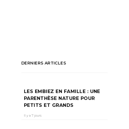
Marseille
,
marseille
,
mode
,
montage
,
psychobilly
,
Psychobily
,
slow fashion
,
soie
,
stylisme
,
transformation de matières
,
waves
PARTAGEZ :
DERNIERS ARTICLES
LES EMBIEZ EN FAMILLE : UNE
PARENTHÈSE NATURE POUR
PETITS ET GRANDS
Il y a 7 jours