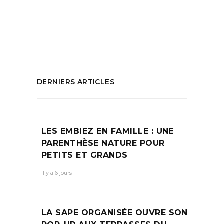
Embiez
,
Séjour près de Marseille
,
Sport
nautique
,
Week-end en famille
PARTAGEZ :
DERNIERS ARTICLES
LES EMBIEZ EN FAMILLE : UNE
PARENTHÈSE NATURE POUR
PETITS ET GRANDS
Il y a 6 jours
LA SAPE ORGANISÉE OUVRE SON