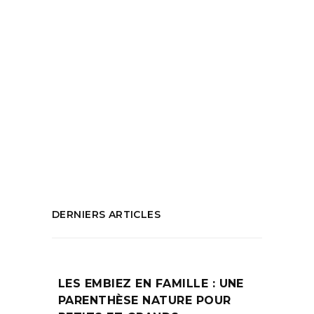
Embiez
,
Îles Paul Ricard
,
Pâques 2023
,
Paul
,
Paul Ricard
,
Que faire aux alentours
de Marseille
,
Que faire aux Îles des
Embiez
,
Que faire pour le week-end de
Pâques
,
Restaurant Sàrti
,
Séjour île des
Embiez
,
Séjour près de Marseille
,
Sport
nautique
,
Week-end en famille
PARTAGEZ :
DERNIERS ARTICLES
LES EMBIEZ EN FAMILLE : UNE
PARENTHÈSE NATURE POUR