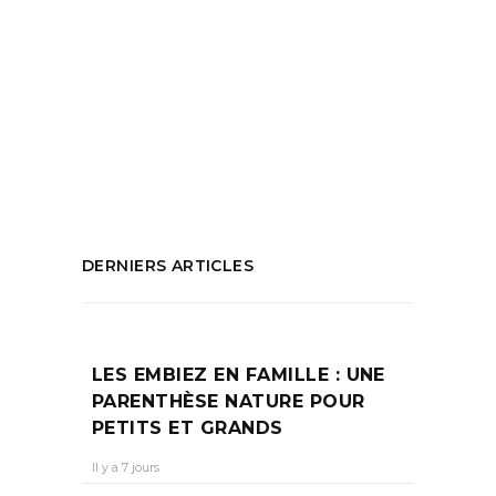
être
,
Journée dédiée à la grossesse
,
Journée évènement
,
maternité
,
Post
partum
,
Reflexologie
,
Rencontres autour
de la grossesse
,
Rev'elles
,
Shooting photo
grossesse
,
Sujets féminins
PARTAGEZ :
DERNIERS ARTICLES
LES EMBIEZ EN FAMILLE : UNE
PARENTHÈSE NATURE POUR
PETITS ET GRANDS
Il y a 7 jours