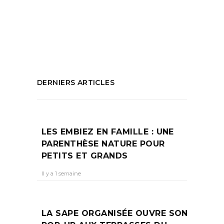
soi
,
que faire à marseille
,
Reflexologie
,
Sophrologie
,
sport
PARTAGEZ :
DERNIERS ARTICLES
LES EMBIEZ EN FAMILLE : UNE
PARENTHÈSE NATURE POUR
PETITS ET GRANDS
Il y a 1 semaine
LA SAPE ORGANISÉE OUVRE SON