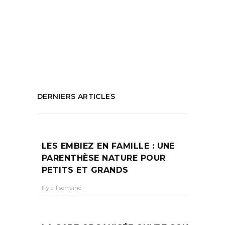
Pointe rouge
,
port
,
Port du Havre
,
toile de
Marseille
,
toiles
,
Vaudoyer
,
Voiliers Vieux-
Port de Marseille
PARTAGEZ :
DERNIERS ARTICLES
LES EMBIEZ EN FAMILLE : UNE
PARENTHÈSE NATURE POUR
PETITS ET GRANDS
Il y a 1 semaine