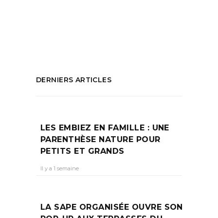
restaurant gastronomique
,
restaurant
intimiste
PARTAGEZ :
DERNIERS ARTICLES
LES EMBIEZ EN FAMILLE : UNE
PARENTHÈSE NATURE POUR
PETITS ET GRANDS
Il y a 1 semaine
LA SAPE ORGANISÉE OUVRE SON