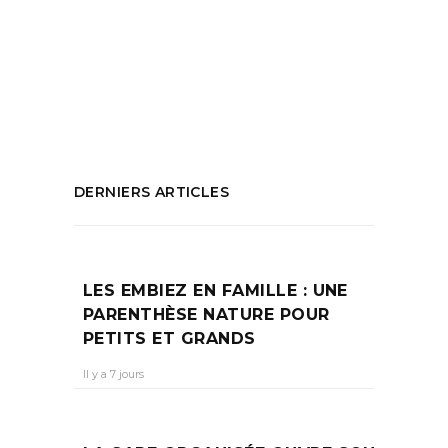
perdu
,
Pancake
,
Pause déjeuner
,
Que faire
à Aix en Provence
,
Restaurant aix en
Provence
PARTAGEZ :
DERNIERS ARTICLES
LES EMBIEZ EN FAMILLE : UNE
PARENTHÈSE NATURE POUR
PETITS ET GRANDS
Il y a 7 jours