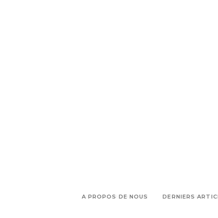
,
Shopping Aix en Provence
,
Shopping mode
Shopping pièce
tendance
A PROPOS DE NOUS
DERNIERS ARTIC