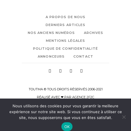
A PROPOS DE NOUS
DERNIERS ARTICLES
NOS ANCIENS NUMÉROS
ARCHIVES
MENTIONS LÉGALES
POLITIQUE DE CONFIDENTIALITÉ
ANNONCEURS
CONTACT
TOUTMA © TOUS DROITS RÉSERVÉS 2006-2021
RÉALISÉ AVEC ❤ PAR
AGENCE 2F2C
Nous utilisons des cookies pour vous garantir la meilleure
expérience sur notre site web. Si vous continuez à utiliser ce
site, nous supposerons que vous en êtes satisfait.
OK