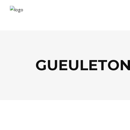
GUEULETON
BISTROTS
,
FOOD