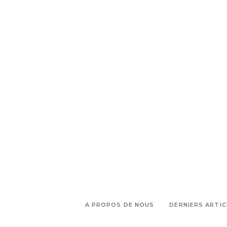
de viande Aix en Provence
A PROPOS DE NOUS
DERNIERS ARTIC