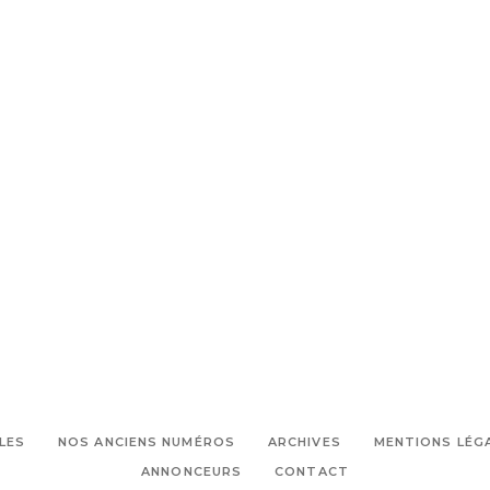
,
,
Ciotat
que faire à la ciotat
Radu
,
Mihaileanu
Stephan Guerin Tillié
LES
NOS ANCIENS NUMÉROS
ARCHIVES
MENTIONS LÉG
ANNONCEURS
CONTACT