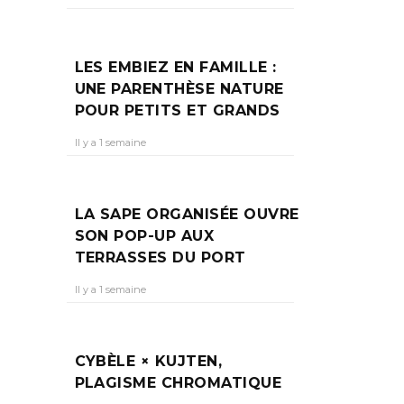
 DE
4
LES EMBIEZ EN FAMILLE :
UNE PARENTHÈSE NATURE
POUR PETITS ET GRANDS
ieux
Il y a 1 semaine
LA SAPE ORGANISÉE OUVRE
SON POP-UP AUX
TERRASSES DU PORT
Il y a 1 semaine
CYBÈLE × KUJTEN,
PLAGISME CHROMATIQUE