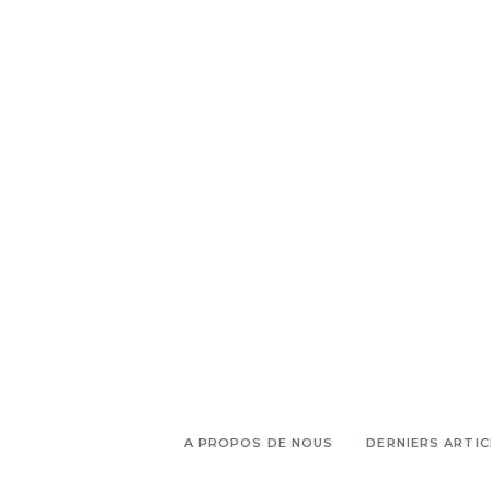
,
Théâtre antique d'Orange
Toto
A PROPOS DE NOUS
DERNIERS ARTIC