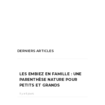
festival électro
,
festival musique
,
festival
orange
,
festival vaucluse
,
marseille
,
que
faire cet été dans le vaucluse
,
sorties
marseille
PARTAGEZ :
DERNIERS ARTICLES
LES EMBIEZ EN FAMILLE : UNE
PARENTHÈSE NATURE POUR
PETITS ET GRANDS
Il y a 6 jours