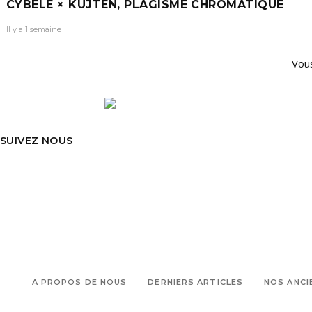
CYBÈLE × KUJTEN, PLAGISME CHROMATIQUE
Il y a 1 semaine
Vous
SUIVEZ NOUS
A PROPOS DE NOUS
DERNIERS ARTICLES
NOS ANCI