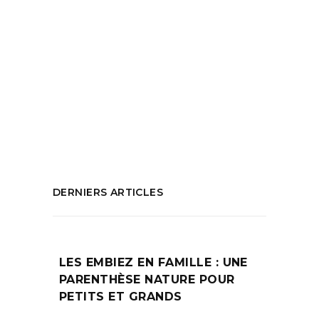
Tags:
cité phocéenne
,
cité radieuse
,
création
numérique
,
digital
,
Fadacity
,
feuillet
,
Graphisme
,
imprimé papier d'art
,
Le
Corbusier
,
lecteurs
,
littéraire
,
marseille
,
ouvrage Lionel Borla
,
talent architecte
PARTAGEZ :
DERNIERS ARTICLES
LES EMBIEZ EN FAMILLE : UNE
PARENTHÈSE NATURE POUR
PETITS ET GRANDS