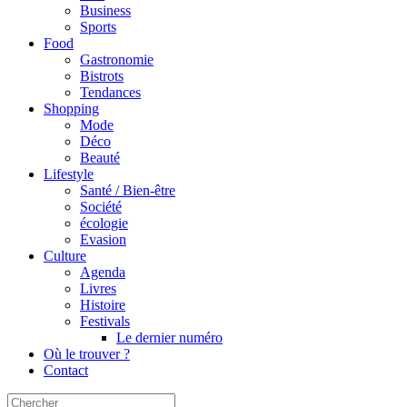
Business
Sports
Food
Gastronomie
Bistrots
Tendances
Shopping
Mode
Déco
Beauté
Lifestyle
Santé / Bien-être
Société
écologie
Evasion
Culture
Agenda
Livres
Histoire
Festivals
Le dernier numéro
Où le trouver ?
Contact