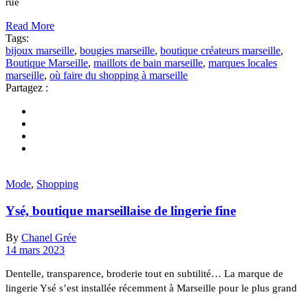
rue
Read More
Tags:
bijoux marseille
,
bougies marseille
,
boutique créateurs marseille
,
Boutique Marseille
,
maillots de bain marseille
,
marques locales
marseille
,
où faire du shopping à marseille
Partagez :
Mode
,
Shopping
Ysé, boutique marseillaise de lingerie fine
By
Chanel Grée
14 mars 2023
Dentelle, transparence, broderie tout en subtilité… La marque de
lingerie Ysé s’est installée récemment à Marseille pour le plus grand