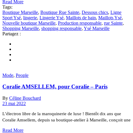
Read More
Tags:
Boutique Marseille
,
Boutique Rue Sainte
,
Dessous chics
,
Ligne
Sport Ysé
,
lingerie
,
Lingerie Ysé
,
Maillots de bain
,
Maillots Ysé
,
Nouvelle boutique Marseille
,
Production responsable
,
rue Sainte
,
Shopping Marseille
,
shopping responsable
,
Ysé Marseille
Partagez :
Mode
,
People
Coralie AMSELLEM, pour Coralie – Paris
By
Céline Bouchard
23 mai 2022
L’électron libre de la maroquinerie de luxe ! Bientôt dix ans que
Coralie Amsellem, depuis sa boutique-atelier à Marseille, conçoit une
Read More