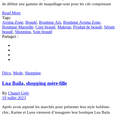
de définir une gamme de maquillage-soin pour les cils comprenant
Read More
Tags:
Aroma Zone
,
Beauté
,
Boutique Aix
,
Boutique Aroma Zone
,
Boutique Marseille
,
Cure beauté
,
Makeup
,
Produit de beauté
,
Sérum
beauté
,
Shopping
,
Soin beauté
Partagez :
Déco
,
Mode
,
Shopping
Lua Baila, shopping mère-fille
By
Chanel Grée
19 juillet 2023
Après avoir arpenté les marchés pour présenter leur style bohème-
chic, Karine et Luna viennent d’inaugurer leur boutique Lua Baila