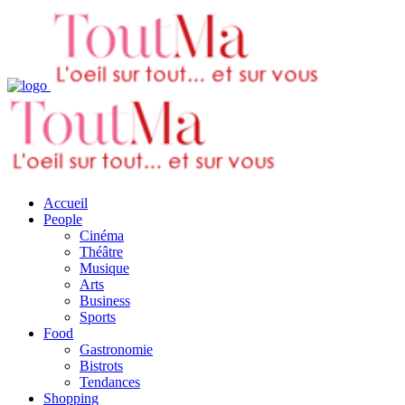
Accueil
People
Cinéma
Théâtre
Musique
Arts
Business
Sports
Food
Gastronomie
Bistrots
Tendances
Shopping