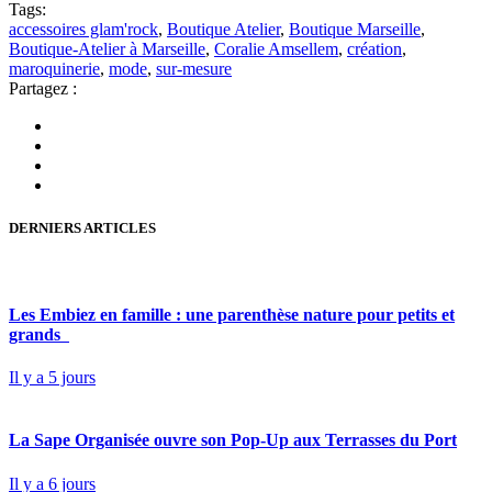
Tags:
accessoires glam'rock
,
Boutique Atelier
,
Boutique Marseille
,
Boutique-Atelier à Marseille
,
Coralie Amsellem
,
création
,
maroquinerie
,
mode
,
sur-mesure
Partagez :
DERNIERS ARTICLES
Les Embiez en famille : une parenthèse nature pour petits et
grands
Il y a 5 jours
La Sape Organisée ouvre son Pop-Up aux Terrasses du Port
Il y a 6 jours