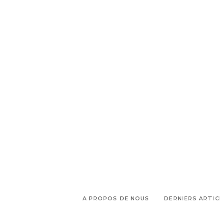
,
Noël
Shopping déco
A PROPOS DE NOUS
DERNIERS ARTIC