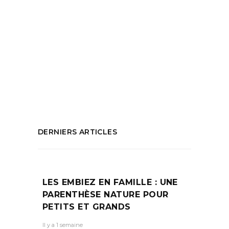
Agencement d'interieur
,
Agencement
d'interieur personnalisé
,
Aménagement
d'interieur
,
Architecte d'interieur
,
Architecte
d'interieur Marseille
,
Design d'interieur
,
Directrice artistique
,
Personnalisation de
lieux
,
Projet d'interieur
,
Virginie Chetail
PARTAGEZ :
DERNIERS ARTICLES
LES EMBIEZ EN FAMILLE : UNE
PARENTHÈSE NATURE POUR
PETITS ET GRANDS
Il y a 1 semaine