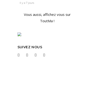
Il y a 7 jours
Vous aussi, affichez vous sur
ToutMa !
alisé
ne
SUIVEZ NOUS