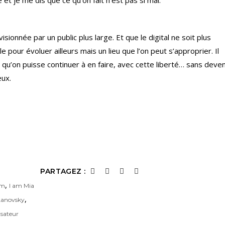
 et je me dis que ce qu’on fait n’est pas si mal.
visionnée par un public plus large. Et que le digital ne soit plus
pour évoluer ailleurs mais un lieu que l’on peut s’approprier. Il
 qu’on puisse continuer à en faire, avec cette liberté… sans deven
eux.
PARTAGEZ :
,
am
I am Mia
,
Lanovsky
isateur