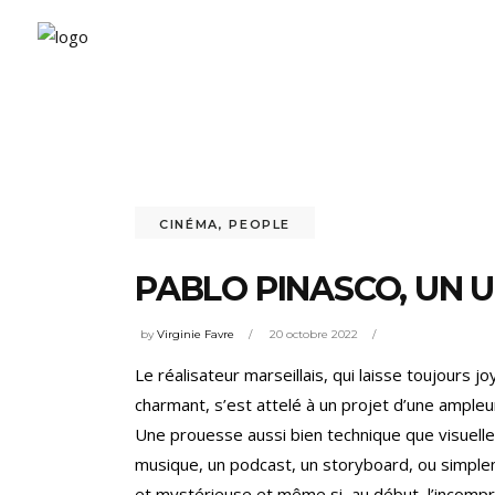
CINÉMA
,
PEOPLE
PABLO PINASCO, UN U
by
Virginie Favre
20 octobre 2022
Le réalisateur marseillais, qui laisse toujours
charmant, s’est attelé à un projet d’une ampleur
Une prouesse aussi bien technique que visuelle
musique, un podcast, un storyboard, ou simpl
et mystérieuse et même si, au début, l’incompr