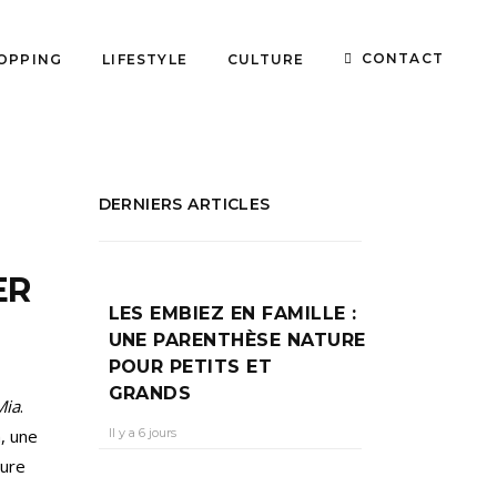
CONTACT
OPPING
LIFESTYLE
CULTURE
DERNIERS ARTICLES
ER
LES EMBIEZ EN FAMILLE :
UNE PARENTHÈSE NATURE
POUR PETITS ET
GRANDS
Mia
.
Il y a 6 jours
, une
cure
.