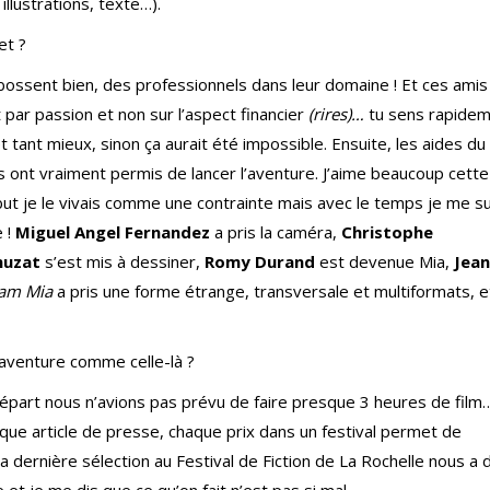
illustrations, texte…).
et ?
bossent bien, des professionnels dans leur domaine ! Et ces amis
par passion et non sur l’aspect financier
(rires)…
tu sens rapide
et tant mieux, sinon ça aurait été impossible. Ensuite, les aides d
s ont vraiment permis de lancer l’aventure. J’aime beaucoup cette
ébut je le vivais comme une contrainte mais avec le temps je me su
e !
Miguel Angel Fernandez
a pris la caméra,
Christophe
muzat
s’est mis à dessiner,
Romy Durand
est devenue Mia,
Jea
 am Mia
a pris une forme étrange, transversale et multiformats, e
e aventure comme celle-là ?
 départ nous n’avions pas prévu de faire presque 3 heures de film
haque article de presse, chaque prix dans un festival permet de
 La dernière sélection au Festival de Fiction de La Rochelle nous a