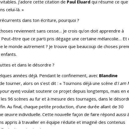
itables. J’adore cette citation de
Paul Éluard
qui résume ce que 
s celui-là. »
 récurrents dans ton écriture, pourquoi ?
s choses reviennent sans cesse… Je crois qu’on doit apprendre à
. Peut-être que ce parti pris dégage une certaine mélancolie… Et 
faire le monde autrement ? Je trouve que beaucoup de choses pren
 enfants.
uttes et dans le désordre ?
quelques années déjà. Pendant le confinement, avec
Blandine
e tourner, alors on s’est dit : « Tournons déjà une scène d’
I am 
 your eyes
) voulait soutenir ce projet depuis longtemps, mais en e
r les 96 scènes au fur et à mesure des tournages, dans le désord
fin. Au final, chaque petite production, d’une durée allant de 30
œuvre individuelle. Cette nouvelle façon de faire répond aussi à
s appris à travailler en équipe réduite et imaginé des contenus