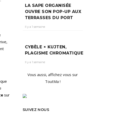
LA SAPE ORGANISÉE
OUVRE SON POP-UP AUX
TERRASSES DU PORT
Il y a 1 semaine
e
rive,
CYBÈLE × KUJTEN,
ent
PLAGISME CHROMATIQUE
Il y a 1 semaine
Vous aussi, affichez vous sur
 que
ToutMa !
e
te
sur
SUIVEZ NOUS