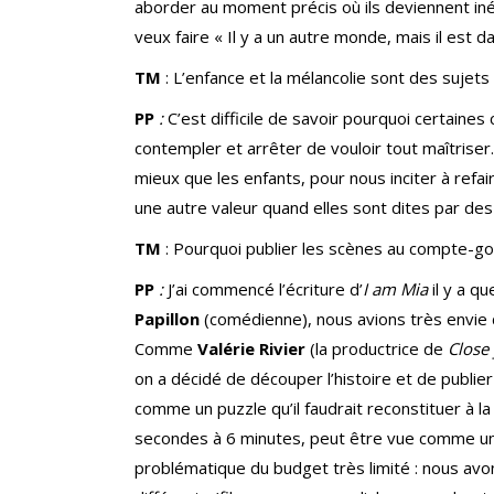
aborder au moment précis où ils deviennent inév
veux faire « Il y a un autre monde, mais il est dan
TM
: L’enfance et la mélancolie sont des sujets
PP
:
C’est difficile de savoir pourquoi certaine
contempler et arrêter de vouloir tout maîtriser
mieux que les enfants, pour nous inciter à re
une autre valeur quand elles sont dites par des
TM
: Pourquoi publier les scènes au compte-go
PP
:
J’ai commencé l’écriture d’
I am Mia
il y a 
Papillon
(comédienne), nous avions très envie d
Comme
Valérie Rivier
(la productrice de
Close
on a décidé de découper l’histoire et de publie
comme un puzzle qu’il faudrait reconstituer à la 
secondes à 6 minutes, peut être vue comme une 
problématique du budget très limité : nous avon