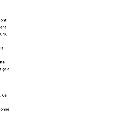
 ont
ment
u CNC
is
nne
t ça a
… Ce
 donné