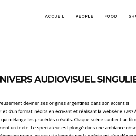
ACCUEIL
PEOPLE
FOOD
SH
NIVERS AUDIOVISUEL SINGULI
 joyeusement deviner ses origines argentines dans son accent si
 et d’un format inédits en écrivant et réalisant la websérie
I am 
 qui mélange les procédés créatifs. Chaque scène contient un film
ement un texte. Le spectateur est plongé dans une ambiance obs
éhension prime, on est vite happés par la poésie qui s’en dégage