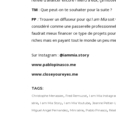
l’envie d’avancer encore ! Merci à eux, ça motive
TM
: Que peut-on te souhaiter pour la suite ?
PP
:
Trouver un diffuseur pour qu’
I am Mia
soit 
considéré comme une passerelle professionnelle 
faudrait mieux financer ce type de projets pour
riches mais en payant tout le monde un peu mi
Sur Instagram :
@iammia.story
www.pablopinasco.me
www.closeyoureyes.me
TAGS:
,
,
Christophe Menassier
Fred Remuzat
I am Mia Instagr
,
,
,
série
I am Mia Story
I am Mia Youtube
Jeanne Peltier-
,
,
,
Miguel Angel Fernandez
Mini série
Pablo Pinasco
Réal