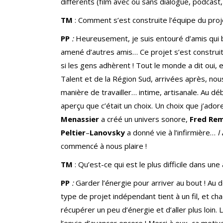
différents (film avec ou sans dialogue, podcast, 
TM
:
Comment s’est construite l’équipe du proj
PP
:
Heureusement, je suis entouré d’amis qui 
amené d’autres amis… Ce projet s’est construit 
si les gens adhèrent ! Tout le monde a dit oui, 
Talent et de la Région Sud, arrivées après, nou
manière de travailler… intime, artisanale. Au d
aperçu que c’était un choix. Un choix que j’ador
Menassier
a créé un univers sonore,
Fred Re
Peltier
–
Lanovsky
a donné vie à l’infirmière…
I
commencé à nous plaire !
TM
:
Qu’est-ce qui est le plus difficile dans un
PP
:
Garder l’énergie pour arriver au bout ! Au
type de projet indépendant tient à un fil, et c
récupérer un peu d’énergie et d’aller plus loin.