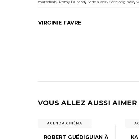
,
,
,
,
marseillais
Romy Durand
Série à voir
Série originale
w
VIRGINIE FAVRE
VOUS ALLEZ AUSSI AIMER
AGENDA
,
CINÉMA
A
ROBERT GUÉDIGUIAN À
KA