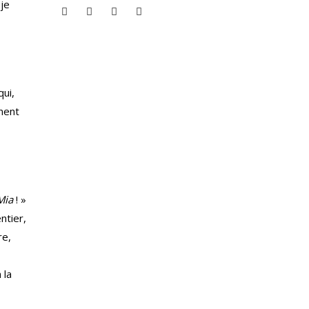
je
qui,
nent
Mia
! »
ntier,
re,
 la