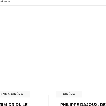
ebsérie
GENDA
,
CINÉMA
CINÉMA
RIM DRIDI, LE
PHILIPPE DAJOUX, D