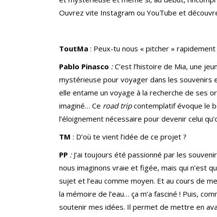
Ouvrez vite Instagram ou YouTube et découvre
ToutMa
: Peux-tu nous « pitcher » rapidement l
Pablo Pinasco
:
C’est l’histoire de Mia, une je
mystérieuse pour voyager dans les souvenirs en
elle entame un voyage à la recherche de ses ori
imaginé… Ce
road trip
contemplatif évoque le b
l’éloignement nécessaire pour devenir celui qu’
TM
:
D’où te vient l’idée de ce projet ?
PP
:
J’ai toujours été passionné par les souve
nous imaginons vraie et figée, mais qui n’est q
sujet et l’eau comme moyen. Et au cours de me
la mémoire de l’eau… ça m’a fasciné ! Puis, co
soutenir mes idées. Il permet de mettre en av