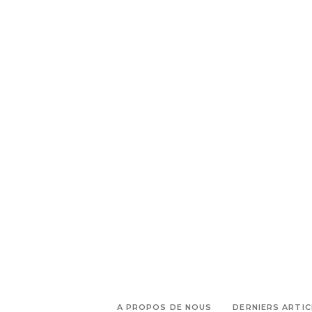
TAGS:
PARTAGEZ :
,
Christophe Menassier
Fred
,
,
Remuzat
I am Mia Instagram
I
,
,
am Mia série
I am Mia Story
I
,
am Mia Youtube
Jeanne Peltier-
,
Lanovsky
Miguel Angel
,
,
Fernandez
Mini série
Pablo
,
,
Pinasco
Réalisateur marseillais
,
,
Romy Durand
Série à voir
Série
,
originale
websérie
A PROPOS DE NOUS
DERNIERS ARTIC