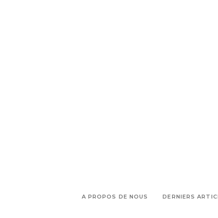
,
,
réception
Traiteur
traiteur
,
mariage
wedding planners
A PROPOS DE NOUS
DERNIERS ARTIC