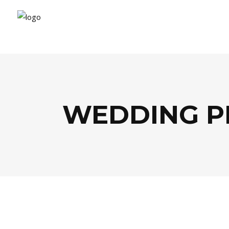
WEDDING P
BUSINESS
,
FOOD
,
GASTRONOMIE
,
TENDANCE