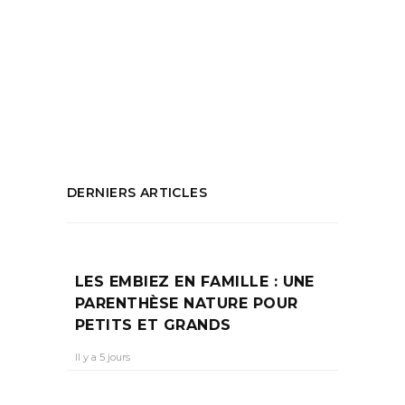
marin marseillais
,
Jacques Yves Cousteau
,
Olivier Emran
,
Saga court métrage
,
Saga
Yellow Submarine
,
Saga youtube
,
Sous
marin marseillais
PARTAGEZ :
DERNIERS ARTICLES
LES EMBIEZ EN FAMILLE : UNE
PARENTHÈSE NATURE POUR
PETITS ET GRANDS
Il y a 5 jours