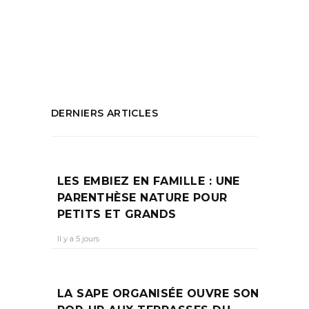
Yellow Submarine
,
Saga youtube
,
Sous
marin marseillais
PARTAGEZ :
DERNIERS ARTICLES
LES EMBIEZ EN FAMILLE : UNE
PARENTHÈSE NATURE POUR
PETITS ET GRANDS
Il y a 5 jours
LA SAPE ORGANISÉE OUVRE SON