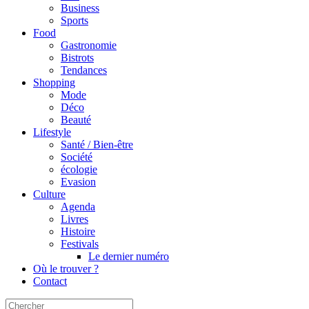
Business
Sports
Food
Gastronomie
Bistrots
Tendances
Shopping
Mode
Déco
Beauté
Lifestyle
Santé / Bien-être
Société
écologie
Evasion
Culture
Agenda
Livres
Histoire
Festivals
Le dernier numéro
Où le trouver ?
Contact