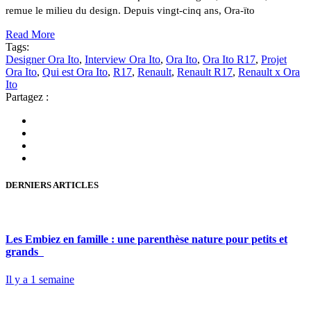
remue le milieu du design. Depuis vingt-cinq ans, Ora-ïto
Read More
Tags:
Designer Ora Ito
,
Interview Ora Ito
,
Ora Ito
,
Ora Ito R17
,
Projet
Ora Ito
,
Qui est Ora Ito
,
R17
,
Renault
,
Renault R17
,
Renault x Ora
Ito
Partagez :
DERNIERS ARTICLES
Les Embiez en famille : une parenthèse nature pour petits et
grands
Il y a 1 semaine