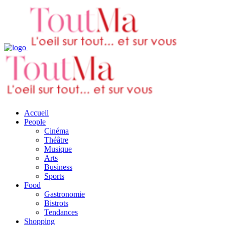
Accueil
People
Cinéma
Théâtre
Musique
Arts
Business
Sports
Food
Gastronomie
Bistrots
Tendances
Shopping