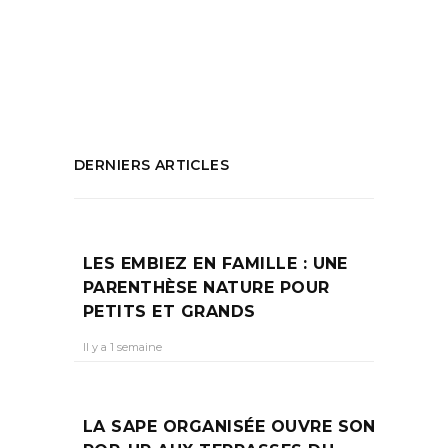
marseille
,
idées activités Marseille
,
que
faire ce week end à marseille
PARTAGEZ :
DERNIERS ARTICLES
LES EMBIEZ EN FAMILLE : UNE
PARENTHÈSE NATURE POUR
PETITS ET GRANDS
Il y a 1 semaine
LA SAPE ORGANISÉE OUVRE SON