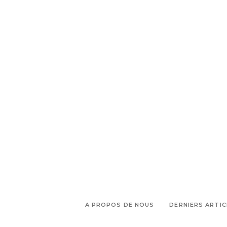
,
,
Marseille
Projet à venir Marseille
,
Tour Marseille
Tout savoir sur
Marseille
A PROPOS DE NOUS
DERNIERS ARTIC