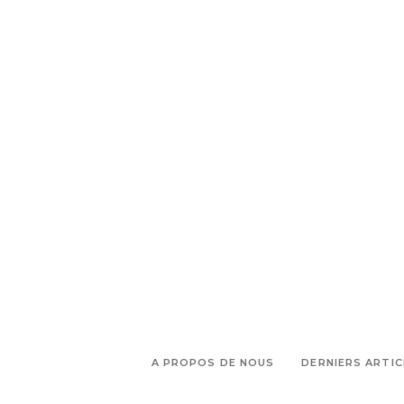
,
Cezanne
Visiter Aix en Provence
A PROPOS DE NOUS
DERNIERS ARTIC