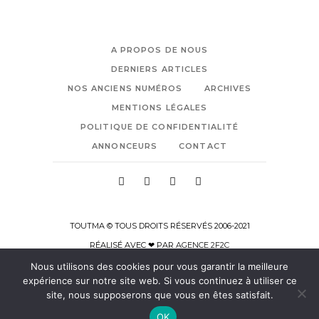
A PROPOS DE NOUS
DERNIERS ARTICLES
NOS ANCIENS NUMÉROS
ARCHIVES
MENTIONS LÉGALES
POLITIQUE DE CONFIDENTIALITÉ
ANNONCEURS
CONTACT
TOUTMA © TOUS DROITS RÉSERVÉS 2006-2021
RÉALISÉ AVEC ❤ PAR
AGENCE 2F2C
Nous utilisons des cookies pour vous garantir la meilleure
expérience sur notre site web. Si vous continuez à utiliser ce
site, nous supposerons que vous en êtes satisfait.
OK