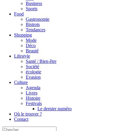
Business
Sports
Food
Gastronomie
Bistrots
Tendances
Shopping
Mode
Déco
Beauté
Lifestyle
Santé / Bien-être
Société
écologie
Evasion
Culture
Agenda
Livres
Histoire
Festivals
Le dernier numéro
Où le trouver ?
Contact