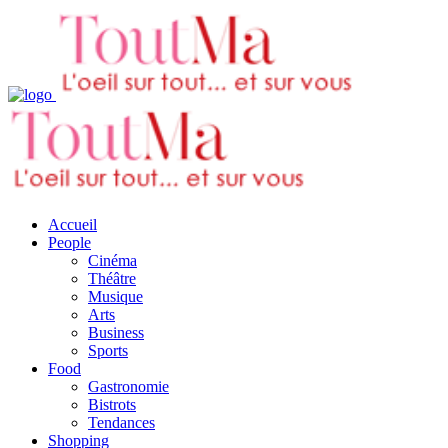
Accueil
People
Cinéma
Théâtre
Musique
Arts
Business
Sports
Food
Gastronomie
Bistrots
Tendances
Shopping