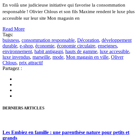
En voilà une judicieuse initiative qui favorise la consommation
responsable ! Olivier Chlous et son fils Maxime rendent le luxe plus
accessible sur leur site Mon magasin en
Read More
Tags:
buisness
,
consommation responsable
,
Décoration
,
développement
durable
,
e-shop
,
économie
,
économie circulaire
,
enseignes
,
environnement
,
habit antigaspi
,
hauts de gamme
,
luxe accessible
,
luxe invendus
,
marseille
,
mode
,
Mon magasin en ville
,
Oliver
Chlous
,
prix attractif
Partagez :
DERNIERS ARTICLES
Les Embiez en famille : une parenthèse nature pour petits et
grands