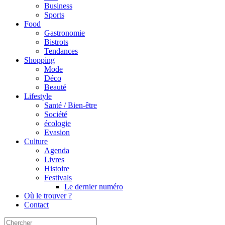
Business
Sports
Food
Gastronomie
Bistrots
Tendances
Shopping
Mode
Déco
Beauté
Lifestyle
Santé / Bien-être
Société
écologie
Evasion
Culture
Agenda
Livres
Histoire
Festivals
Le dernier numéro
Où le trouver ?
Contact