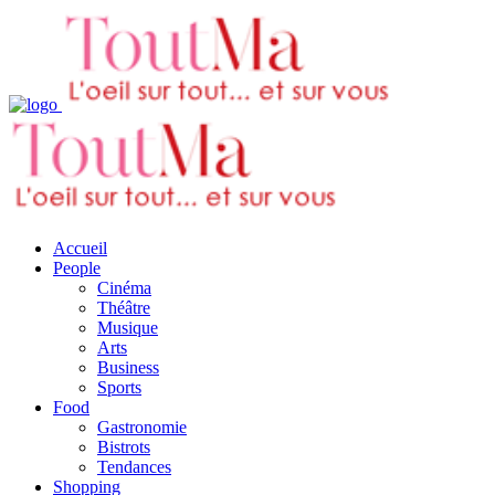
Accueil
People
Cinéma
Théâtre
Musique
Arts
Business
Sports
Food
Gastronomie
Bistrots
Tendances
Shopping