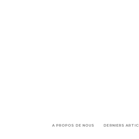
,
,
matières brutes
mode
modèle
,
,
,
homme
stylisme
styliste cuir
,
,
styliste denim
Sud
vestiaire
,
mixte
Zorro
A PROPOS DE NOUS
DERNIERS ARTIC