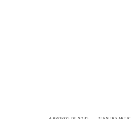
,
,
Love
médaillon
pochettes
,
,
brodés
quartier Vauban
rue
,
Sainte
vêtement femmes
A PROPOS DE NOUS
DERNIERS ARTIC