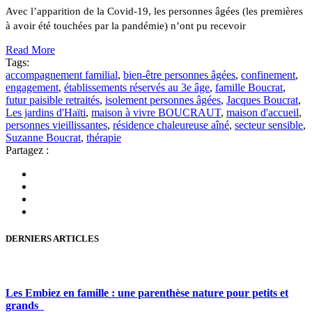
Avec l’apparition de la Covid-19, les personnes âgées (les premières
à avoir été touchées par la pandémie) n’ont pu recevoir
Read More
Tags:
accompagnement familial
,
bien-être personnes âgées
,
confinement
,
engagement
,
établissements réservés au 3e âge
,
famille Boucrat
,
futur paisible retraités
,
isolement personnes âgées
,
Jacques Boucrat
,
Les jardins d'Haïti
,
maison à vivre BOUCRAUT
,
maison d'accueil
,
personnes vieillissantes
,
résidence chaleureuse aîné
,
secteur sensible
,
Suzanne Boucrat
,
thérapie
Partagez :
DERNIERS ARTICLES
Les Embiez en famille : une parenthèse nature pour petits et
grands