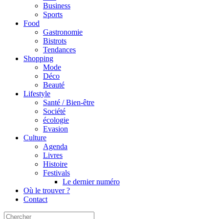
Business
Sports
Food
Gastronomie
Bistrots
Tendances
Shopping
Mode
Déco
Beauté
Lifestyle
Santé / Bien-être
Société
écologie
Evasion
Culture
Agenda
Livres
Histoire
Festivals
Le dernier numéro
Où le trouver ?
Contact