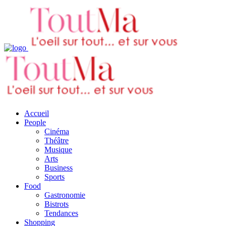
Accueil
People
Cinéma
Théâtre
Musique
Arts
Business
Sports
Food
Gastronomie
Bistrots
Tendances
Shopping