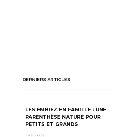
Eva Taulois
,
Exposition
,
Hôtel Gallifet
,
les
raisins noirs
,
Lia rochas-pàris
,
Living room
,
lola reboud
,
matérialité image
,
objets
,
oeuvres
,
programme conversations
,
programme dîner
,
quartier Mazarin
,
scénographie
,
univers artistique
PARTAGEZ :
DERNIERS ARTICLES
LES EMBIEZ EN FAMILLE : UNE
PARENTHÈSE NATURE POUR
PETITS ET GRANDS
Il y a 6 jours