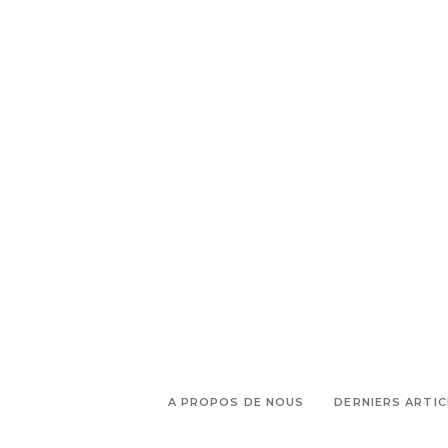
,
,
,
antoine
Eva Taulois
Exposition
,
,
Hôtel Gallifet
les raisins noirs
Lia
,
,
rochas-pàris
Living room
lola
,
,
reboud
matérialité image
,
,
objets
oeuvres
programme
,
,
conversations
programme dîner
,
,
quartier Mazarin
scénographie
univers artistique
A PROPOS DE NOUS
DERNIERS ARTIC