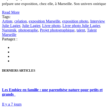
prépare une exposition, chez elle, à Marseille. Son univers onirique
Read More
Tags:
Artiste
,
création
,
exposition Marseille
,
exposition photo
,
Interview
Julie Lagier
,
Julie Lagier
,
Livre photo
,
Livre photo Julie Lagier
,
Narsimik
,
photographe
,
Projet photographique
,
talent
,
Talent
Marseille
Partagez :
DERNIERS ARTICLES
Les Embiez en famille : une parenthèse nature pour petits et
grands
Il y a 7 jours