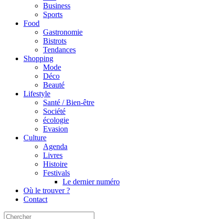
Business
Sports
Food
Gastronomie
Bistrots
Tendances
Shopping
Mode
Déco
Beauté
Lifestyle
Santé / Bien-être
Société
écologie
Evasion
Culture
Agenda
Livres
Histoire
Festivals
Le dernier numéro
Où le trouver ?
Contact