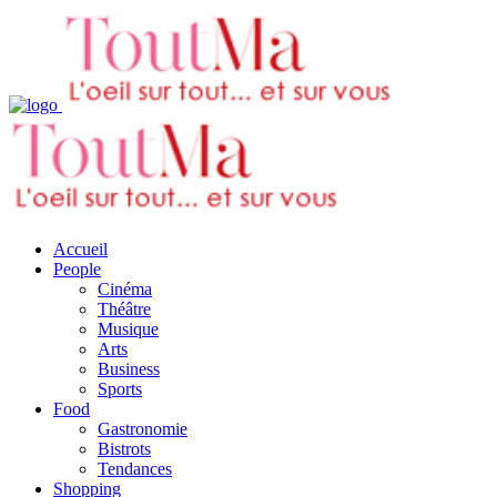
Accueil
People
Cinéma
Théâtre
Musique
Arts
Business
Sports
Food
Gastronomie
Bistrots
Tendances
Shopping