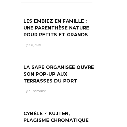
E
LES EMBIEZ EN FAMILLE :
UNE PARENTHÈSE NATURE
POUR PETITS ET GRANDS
caud
Il y a 6 jours
LA SAPE ORGANISÉE OUVRE
SON POP-UP AUX
TERRASSES DU PORT
Il y a 1 semaine
CYBÈLE × KUJTEN,
PLAGISME CHROMATIQUE