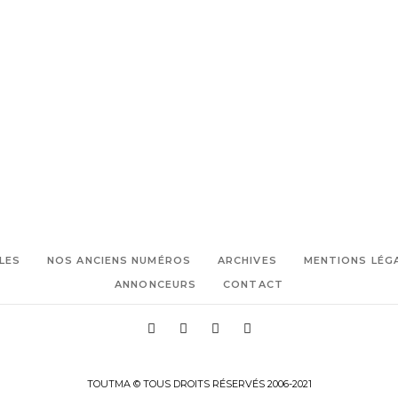
l'horloge
DPLG
enseigne
,
,
Platan
Fondation Abbé Pierre
,
,
,
Four pop
Hôtel
hôtelerie
,
,
immobilier
La Ciotat
La Maison
,
,
de famille
Mexique
pizzeria
LES
NOS ANCIENS NUMÉROS
ARCHIVES
MENTIONS LÉG
ANNONCEURS
CONTACT
TOUTMA © TOUS DROITS RÉSERVÉS 2006-2021