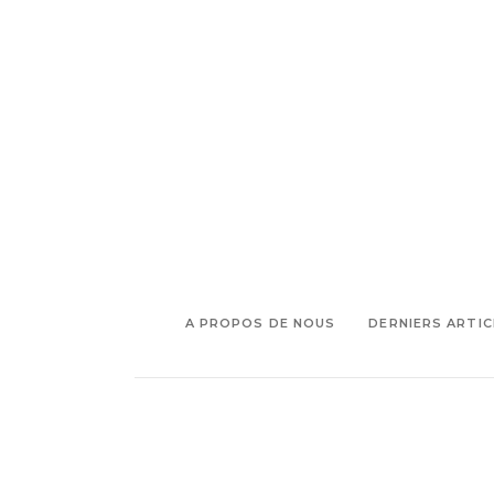
où sortir
patinoire
que faire
,
,
restaurant
romantique
Saint
,
,
,
Valentin
soirée
sortie
vue
A PROPOS DE NOUS
DERNIERS ARTIC