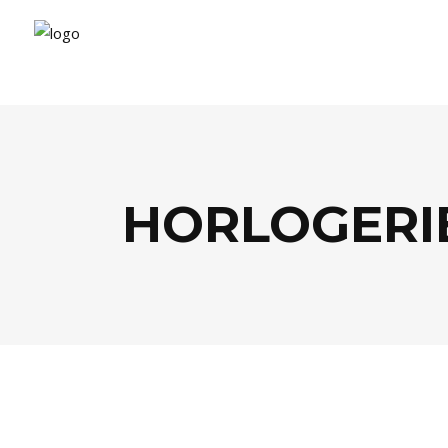
HORLOGERI
MODE
,
SHOPPING