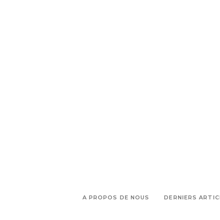
,
acheter une belle montre
Shopping Aix en Provence
A PROPOS DE NOUS
DERNIERS ARTIC