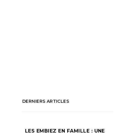
Montel à Marseille
,
Gregory Montel en duo
avec Lionel Suarez
,
Gregory Montel en
spectacle
,
Gregory Montel théâtre
,
Ici
Nougaro
,
Pièce de théâtre Marseille
,
que
faire à marseille
,
Spectacle à voir
,
Spectacles à voir en janvier
,
Spectacles
Marseille
,
Théâtre des bernardines
Marseille
PARTAGEZ :
DERNIERS ARTICLES
LES EMBIEZ EN FAMILLE : UNE