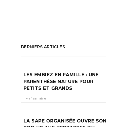
Daniel Auteuil
,
Film en camargue
,
Le Fil
,
Le
Fil Daniel Auteuil
,
Sortie cinema du moment
PARTAGEZ :
DERNIERS ARTICLES
LES EMBIEZ EN FAMILLE : UNE
PARENTHÈSE NATURE POUR
PETITS ET GRANDS
Il y a 1 semaine
LA SAPE ORGANISÉE OUVRE SON